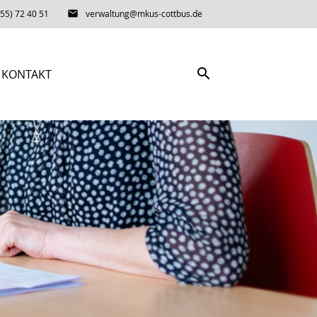
55) 72 40 51
email
verwaltung@mkus-cottbus.de
search
KONTAKT
SUCHEN