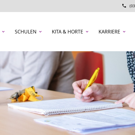
phone
(03
SCHULEN
KITA & HORTE
KARRIERE
expand_more
expand_more
expand_more
expand_more