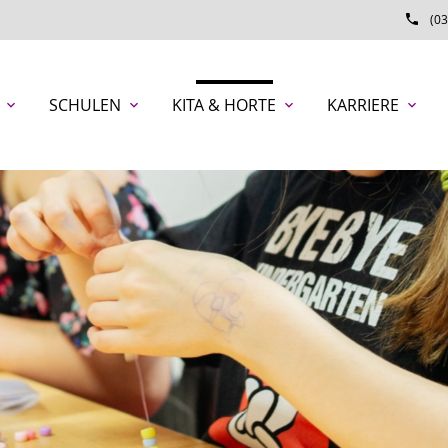
phone
(03
SCHULEN
KITA & HORTE
KARRIERE
expand_more
expand_more
expand_more
expand_more