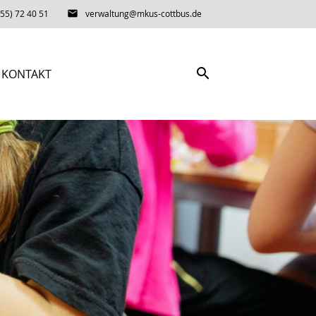
55) 72 40 51
email
verwaltung@mkus-cottbus.de
search
KONTAKT
SUCHEN