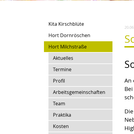
Kita Kirschblüte
20.06
S
Hort Dornröschen
Hort Milchstraße
Aktuelles
S
Termine
An 
Profil
Bei
Arbeitsgemeinschaften
sch
Team
Die
Praktika
Neb
Kosten
Hig