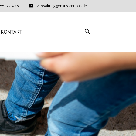
55) 72 40 51
email
verwaltung@mkus-cottbus.de
search
KONTAKT
SUCHEN