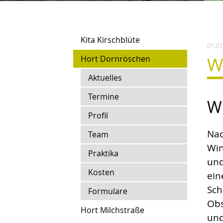
Kita Kirschblüte
01.03
W
Hort Dornröschen
Aktuelles
Termine
Wi
Profil
Nac
Team
Win
Praktika
und
Kosten
ein
Sch
Formulare
Obs
Hort Milchstraße
und