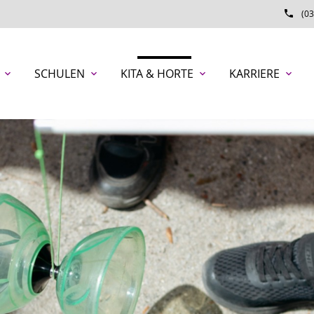
phone
(03
SCHULEN
KITA & HORTE
KARRIERE
expand_more
expand_more
expand_more
expand_more