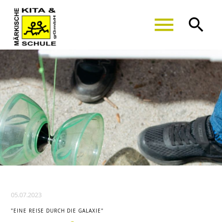
menu
search
Suchbegriffe
SUCHEN
05.07.2023
"EINE REISE DURCH DIE GALAXIE"