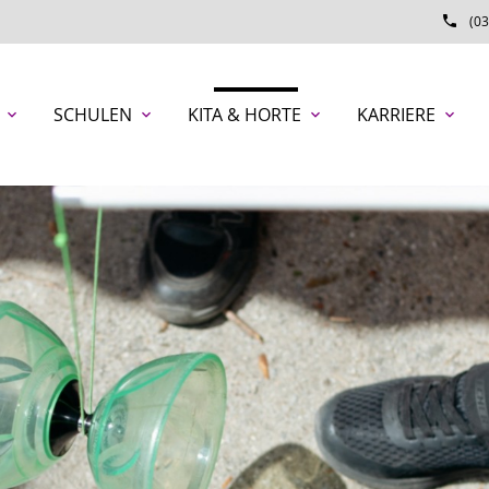
phone
(03
SCHULEN
KITA & HORTE
KARRIERE
expand_more
expand_more
expand_more
expand_more