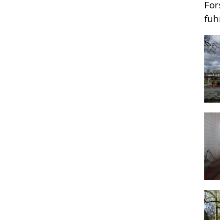
For
füh