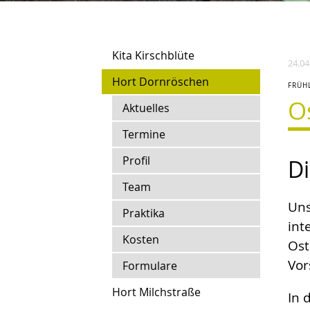
Kita Kirschblüte
24.04
Hort Dornröschen
FRÜH
O
Aktuelles
Termine
Profil
Di
Team
Uns
Praktika
int
Kosten
Ost
Vor
Formulare
Hort Milchstraße
In 