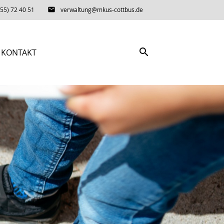
55) 72 40 51
email
verwaltung@mkus-cottbus.de
search
KONTAKT
SUCHEN